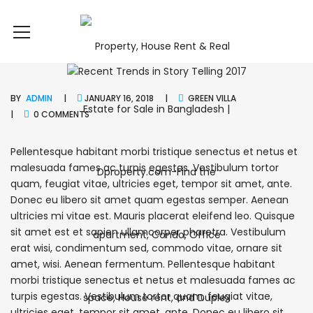
BY
ADMIN
JANUARY 16, 2018
GREEN
VILLA
0 COMMENTS
Pellentesque habitant morbi tristique senectus et netus et
malesuada fames ac turpis egestas. Vestibulum tortor
quam, feugiat vitae, ultricies eget, tempor sit amet, ante.
Donec eu libero sit amet quam egestas semper. Aenean
ultricies mi vitae est. Mauris placerat eleifend leo. Quisque
sit amet est et sapien ullamcorper pharetra. Vestibulum
erat wisi, condimentum sed, commodo vitae, ornare sit
amet, wisi. Aenean fermentum. Pellentesque habitant
morbi tristique senectus et netus et malesuada fames ac
turpis egestas. Vestibulum tortor quam, feugiat vitae,
ultricies eget, tempor sit amet, ante. Donec eu libero sit