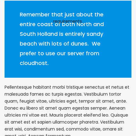
Remember that just about the
entire coast of both North and
South Holland is entirely sandy
beach with lots of dunes. We
prefer to use our server from
cloudhost.
Pellentesque habitant morbi tristique senectus et netus et
malesuada fames ac turpis egestas. Vestibulum tortor
quam, feugiat vitae, ultricies eget, tempor sit amet, ante.
Donec eu libero sit amet quam egestas semper. Aenean
ultricies mi vitae est. Mauris placerat eleifend leo. Quisque
sit amet est et sapien ullamcorper pharetra. Vestibulum
erat wisi, condimentum sed, commodo vitae, ornare sit
amet, wisi. Aenean fermentum.